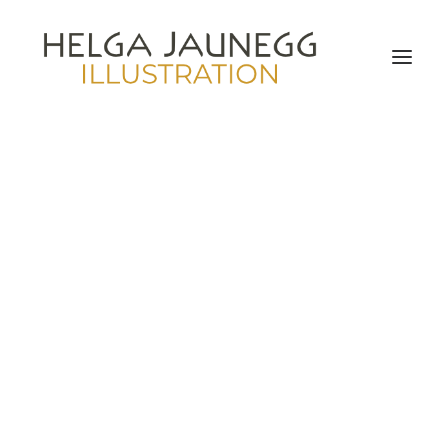
Pflanzen und Pilze
Säugetiere, Vögel, Insekten
Botanische Illustration
Tierzeichnungen
Naturstudien
Auftragsillustration & Nutzungsrechte
Auftragsarbeiten für Privatkunden