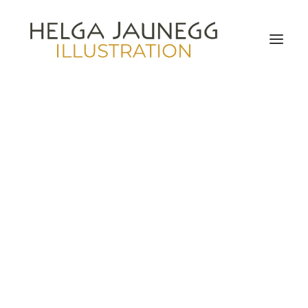
Pflanzen und Pilze
Säugetiere, Vögel, Insekten
Botanische Illustration
Tierzeichnungen
Naturstudien
Auftragsillustration & Nutzungsrechte
Auftragsarbeiten für Privatkunden